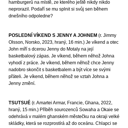
hamburgerů na místě, ze kterého ještě nikdy nikdo
neprorazil. Podaří se mu splnit si svůj sen během
dnešního odpoledne?
POSLEDNÍ VÍKEND S JENNY A JOHNEM
(r. Jimmy
Olsson, Norsko, 2023, hraný, 16 min.) Je víkend a otec
John míří s dcerou Jenny do Motaly na její
basketbalový zápas. Je víkend, během něhož Johna
vyhodí z práce. Je víkend, během něhož chce Jenny
nadobro skončit s basketbalem a být více se svými
přáteli. Je víkend, během něhož se vztah Johna a
Jenny změní.
TSUTSUÉ
(r. Amartei Armar, Francie, Ghana, 2022,
hraný, 15 min.) Příběh sourozenců Sowaha a Okaie se
odehrává v malém ghanském městečku na okraji velké
skládky, která se rozprostírá až do oceánu. Chlapci se