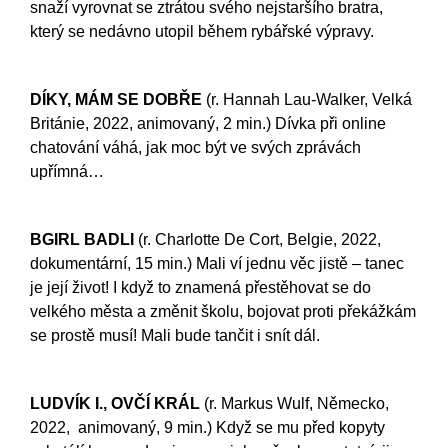
snaží vyrovnat se ztrátou svého nejstaršího bratra,
který se nedávno utopil během rybářské výpravy.
DÍKY, MÁM SE DOBŘE
(r. Hannah Lau-Walker, Velká
Británie, 2022, animovaný, 2 min.) Dívka při online
chatování váhá, jak moc být ve svých zprávách
upřímná…
BGIRL BADLI
(r. Charlotte De Cort, Belgie, 2022,
dokumentární, 15 min.) Mali ví jednu věc jistě – tanec
je její život! I když to znamená přestěhovat se do
velkého města a změnit školu, bojovat proti překážkám
se prostě musí! Mali bude tančit i snít dál.
LUDVÍK I., OVČÍ KRÁL
(r. Markus Wulf, Německo,
2022, animovaný, 9 min.) Když se mu před kopyty