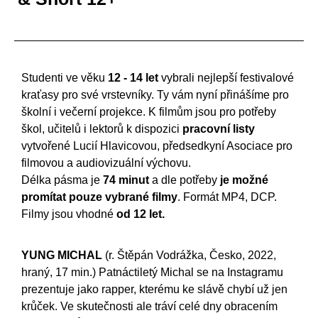
Studenti ve věku
12 - 14 let
vybrali nejlepší festivalové
kraťasy pro své vrstevníky. Ty vám nyní přinášíme pro
školní i večerní projekce. K filmům jsou pro potřeby
škol, učitelů i lektorů k dispozici
pracovní listy
vytvořené Lucií Hlavicovou, předsedkyní Asociace pro
filmovou a audiovizuální výchovu.
Délka pásma je
74 minut
a dle potřeby
je možné
promítat pouze vybrané filmy
. Formát MP4, DCP.
Filmy jsou vhodné
od 12 let.
YUNG MICHAL
(r. Štěpán Vodrážka, Česko, 2022,
hraný, 17 min.) Patnáctiletý Michal se na Instagramu
prezentuje jako rapper, kterému ke slávě chybí už jen
krůček. Ve skutečnosti ale tráví celé dny obracením